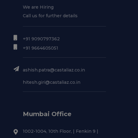
We are Hiring
Call us for further details
+91 9090797362
+91 9664605051
ashish.patra@castaliaz.co.in
hitesh.giri@castaliaz.co.in
Mumbai Office
1002-1004, 10th Floor, | Fenkin 9 |